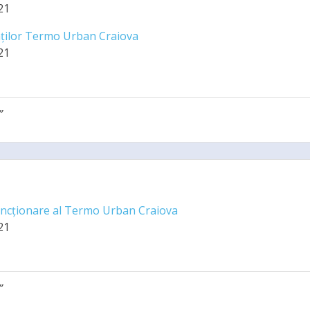
21
riaților Termo Urban Craiova
21
”
uncționare al Termo Urban Craiova
21
”