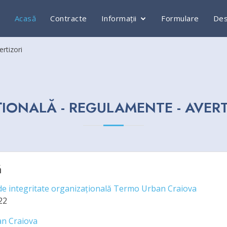
Acasă
Contracte
Informații
Formulare
Des
rtizori
ȚIONALĂ - REGULAMENTE - AVERT
ă
de integritate organizațională Termo Urban Craiova
22
an Craiova