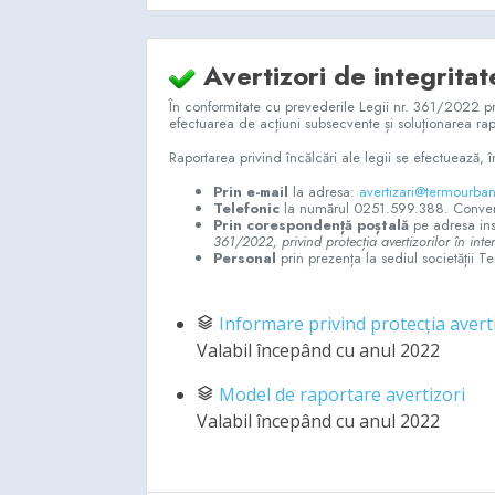
Avertizori de integritat
În conformitate cu prevederile Legii nr. 361/2022 pri
efectuarea de acțiuni subsecvente și soluționarea rapor
Raportarea privind încălcări ale legii se efectuează, î
Prin e-mail
la adresa:
avertizari@termourban
Telefonic
la numărul 0251.599.388. Conversaț
Prin corespondență poștală
pe adresa inst
361/2022, privind protecția avertizorilor în inte
Personal
prin prezența la sediul societății 
Informare privind protecția averti
Valabil începând cu anul 2022
Model de raportare avertizori
Valabil începând cu anul 2022