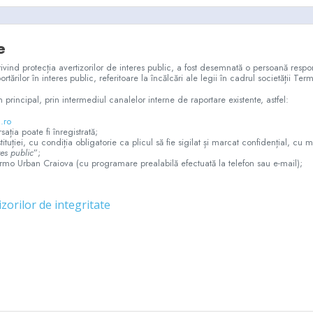
e
vind protecția avertizorilor de interes public, a fost desemnată o persoană respo
tărilor în interes public, referitoare la încălcări ale legii în cadrul societății T
n principal, prin intermediul canalelor interne de raportare existente, astfel:
.ro
ia poate fi înregistrată;
ituției, cu condiția obligatorie ca plicul să fie sigilat și marcat confidențial, cu 
res public
”;
Termo Urban Craiova (cu programare prealabilă efectuată la telefon sau e-mail);
zorilor de integritate