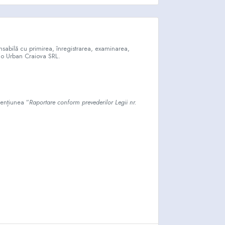
nsabilă cu primirea, înregistrarea, examinarea,
ermo Urban Craiova SRL.
mențiunea ”
Raportare conform prevederilor Legii nr.